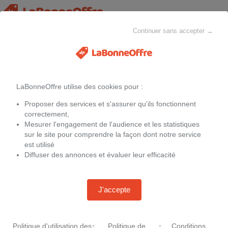
Continuer sans accepter →
Chaussures de sport pour femmes
MAISON & CHEZ-SOI
MODE
ELECTROMÉNAGER
LaBonneOffre utilise des cookies pour :
Filtres
Proposer des services et s'assurer qu'ils fonctionnent
Promotions sur
Chaussures de sport pour femmes
de la marque PEDICONFORT
correctement,
Mesurer l'engagement de l'audience et les statistiques
sur le site pour comprendre la façon dont notre service
Aucune offre
est utilisé
Diffuser des annonces et évaluer leur efficacité
J'accepte
Politique d'utilisation des
•
Politique de
•
Conditions