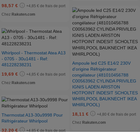
98,57 €
+4,85 € de frais de port
Chez
Rakuten.com
Whirlpool - Thermostat Atea A13
- 0705 - 30u1481 - Ref:
Ampoule led C25 E14/2 230V
481228238231
d'origine Réfrigérateur
19,69 €
+4,85 € de frais de port
congélateur (481010456788
C00563962 CYLINDA PRIVILEG
Chez
Rakuten.com
IGNIS LADEN ARISTON
HOTPOINT INDESIT SCHOLTES
WHIRLPOOL BAUKNECHT IKEA
WHIRLPOOL)
18,11 €
+4,80 € de frais de port
Thermostat A13-30u9998 Pour
Réfrigérateur Whirlpool
Chez
Rakuten.com
32,20 €
+4,85 € de frais de port
Chez
Rakuten.com