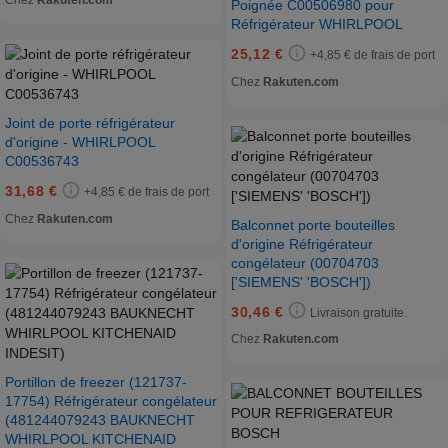
Chez
Rakuten.com
Poignée C00506980 pour
Réfrigérateur WHIRLPOOL
25,12 €
+4,85 € de frais de port
Chez
Rakuten.com
Joint de porte réfrigérateur
d'origine - WHIRLPOOL
C00536743
31,68 €
+4,85 € de frais de port
Chez
Rakuten.com
Balconnet porte bouteilles
d'origine Réfrigérateur
congélateur (00704703
['SIEMENS' 'BOSCH'])
30,46 €
Livraison gratuite.
Chez
Rakuten.com
Portillon de freezer (121737-
17754) Réfrigérateur congélateur
(481244079243 BAUKNECHT
WHIRLPOOL KITCHENAID