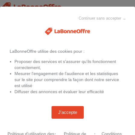
Continuer sans accepter →
Accessoires de réfrigération
MAISON & CHEZ-SOI
MODE
ELECTROMÉNAGER
LaBonneOffre utilise des cookies pour :
Filtres
Proposer des services et s'assurer qu'ils fonctionnent
Les offres actuelles sur
Accessoires de réfrigération
correctement,
Mesurer l'engagement de l'audience et les statistiques
Nous avons ajouté ci-dessous des offres non promotionnelles, elles
sur le site pour comprendre la façon dont notre service
peuvent vous aider à faire de bonnes affaires.
est utilisé
Diffuser des annonces et évaluer leur efficacité
Samsung RA-B23EUT48GM
J'accepte
Bosch KSZB6R00, porte
-
6 %
149,00 €
159,00 €
bourteilles Inox
Livraison gratuite.
Chez
Ubaldi.com
-
24 %
19,00 €
25,00 €
Politique d'utilisation des
•
Politique de
•
Conditions