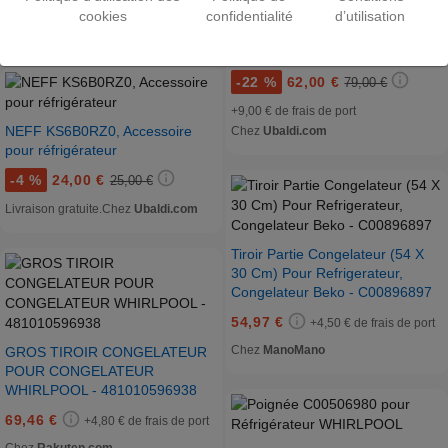
+5,00 € de frais de port
cookies
confidentialité
d’utilisation
Chez
Ubaldi.com
ARTEVINO AOHU1
-
22 %
62,00 €
79,00 €
+9,00 € de frais de port
NEFF KS6B0RZ0, Accessoire
Chez
Ubaldi.com
pour réfrigérateur
-
4 %
24,00 €
25,00 €
Livraison gratuite.
Chez
Ubaldi.com
Tiroir Partie Congelateur (54 X
30 Cm) Pour Refrigerateur,
Congelateur Beko - C00896897
54,97 €
+4,50 € de frais de port
Chez
ManoMano
GROS TIROIR CONGELATEUR
POUR CONGELATEUR
WHIRLPOOL - 481010596938
69,46 €
+4,80 € de frais de port