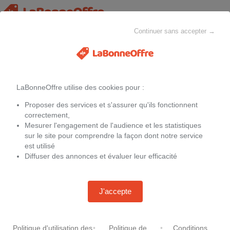
Continuer sans accepter →
Bagage
MAISON & CHEZ-SOI
MODE
ELECTROMÉNAGER
LaBonneOffre utilise des cookies pour :
Filtres
Proposer des services et s'assurer qu'ils fonctionnent
Promotions sur
Bagage
correctement,
Mesurer l'engagement de l'audience et les statistiques
sur le site pour comprendre la façon dont notre service
est utilisé
Diffuser des annonces et évaluer leur efficacité
Samsonite Trolley ESSENS 69cm
radiant yellow jaune
The North Face Sac de voyage
Base Camp Duffel S 50L noir
-
15 %
187,00 €
220,00 €
J'accepte
-
15 %
123,25 €
145,00 €
Livraison gratuite.
Chez
Kastner-oehler.fr
+3,95 € de frais de port
Chez
Gigasport.fr
Politique d'utilisation des
•
Politique de
•
Conditions