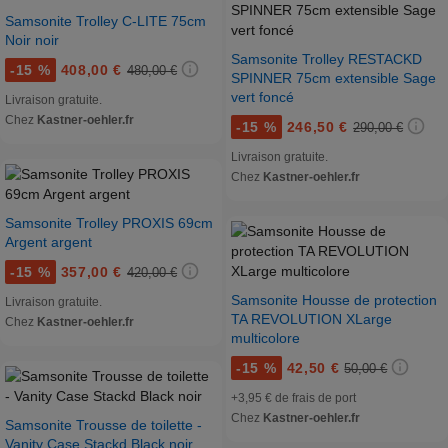
Samsonite Trolley C-LITE 75cm
Noir noir
Samsonite Trolley RESTACKD
-
15 %
408,00 €
480,00 €
SPINNER 75cm extensible Sage
vert foncé
Livraison gratuite.
Chez
Kastner-oehler.fr
-
15 %
246,50 €
290,00 €
Livraison gratuite.
Chez
Kastner-oehler.fr
Samsonite Trolley PROXIS 69cm
Argent argent
-
15 %
357,00 €
420,00 €
Samsonite Housse de protection
Livraison gratuite.
TA REVOLUTION XLarge
Chez
Kastner-oehler.fr
multicolore
-
15 %
42,50 €
50,00 €
+3,95 € de frais de port
Chez
Kastner-oehler.fr
Samsonite Trousse de toilette -
Vanity Case Stackd Black noir