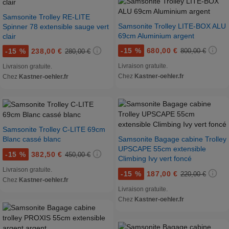
Samsonite Trolley RE-LITE
Samsonite Trolley LITE-BOX ALU
Spinner 78 extensible sauge vert
69cm Aluminium argent
clair
-
15 %
680,00 €
-
15 %
238,00 €
800,00 €
280,00 €
Livraison gratuite.
Livraison gratuite.
Chez
Kastner-oehler.fr
Chez
Kastner-oehler.fr
Samsonite Trolley C-LITE 69cm
Blanc cassé blanc
Samsonite Bagage cabine Trolley
UPSCAPE 55cm extensible
-
15 %
382,50 €
450,00 €
Climbing Ivy vert foncé
Livraison gratuite.
-
15 %
187,00 €
220,00 €
Chez
Kastner-oehler.fr
Livraison gratuite.
Chez
Kastner-oehler.fr