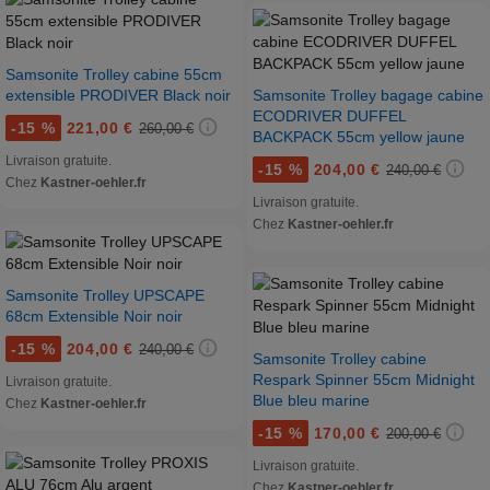
Samsonite Trolley cabine 55cm
extensible PRODIVER Black noir
Samsonite Trolley bagage cabine
ECODRIVER DUFFEL
-
15 %
221,00 €
260,00 €
BACKPACK 55cm yellow jaune
Livraison gratuite.
-
15 %
204,00 €
240,00 €
Chez
Kastner-oehler.fr
Livraison gratuite.
Chez
Kastner-oehler.fr
Samsonite Trolley UPSCAPE
68cm Extensible Noir noir
-
15 %
204,00 €
240,00 €
Samsonite Trolley cabine
Respark Spinner 55cm Midnight
Livraison gratuite.
Blue bleu marine
Chez
Kastner-oehler.fr
-
15 %
170,00 €
200,00 €
Livraison gratuite.
Chez
Kastner-oehler.fr