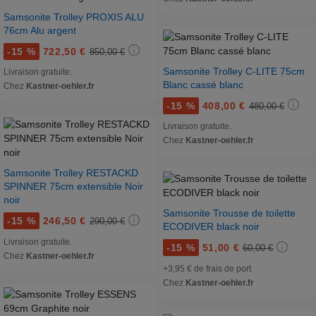
Samsonite Trolley PROXIS ALU
76cm Alu argent
-
15 %
722,50 €
850,00 €
Samsonite Trolley C-LITE 75cm
Livraison gratuite.
Blanc cassé blanc
Chez
Kastner-oehler.fr
-
15 %
408,00 €
480,00 €
Livraison gratuite.
Chez
Kastner-oehler.fr
Samsonite Trolley RESTACKD
SPINNER 75cm extensible Noir
noir
Samsonite Trousse de toilette
-
15 %
246,50 €
290,00 €
ECODIVER black noir
Livraison gratuite.
-
15 %
51,00 €
60,00 €
Chez
Kastner-oehler.fr
+3,95 € de frais de port
Chez
Kastner-oehler.fr