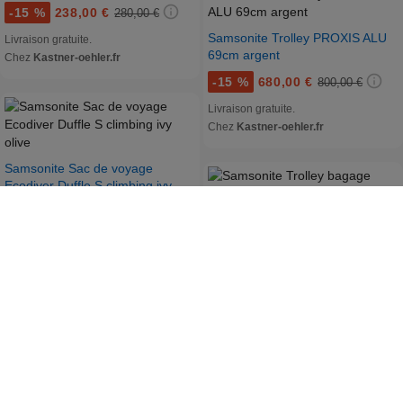
-
15 %
238,00 €
280,00 €
Samsonite Trolley PROXIS ALU
Livraison gratuite.
69cm argent
Chez
Kastner-oehler.fr
-
15 %
680,00 €
800,00 €
Livraison gratuite.
Chez
Kastner-oehler.fr
Samsonite Sac de voyage
Ecodiver Duffle S climbing ivy
olive
-
15 %
110,50 €
130,00 €
Samsonite Trolley bagage cabine
ECODRIVER DUFFEL
+3,95 € de frais de port
BACKPACK 55cm black noir
Chez
Kastner-oehler.fr
-
15 %
204,00 €
240,00 €
Livraison gratuite.
Chez
Kastner-oehler.fr
Samsonite Trolley PROXIS 69cm
Lime vert