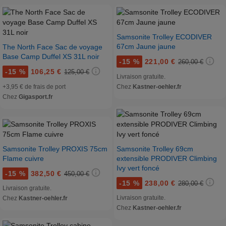
Samsonite Trolley ECODIVER
67cm Jaune jaune
The North Face Sac de voyage
Base Camp Duffel XS 31L noir
-
15 %
221,00 €
260,00 €
-
15 %
106,25 €
125,00 €
Livraison gratuite.
+3,95 € de frais de port
Chez
Kastner-oehler.fr
Chez
Gigasport.fr
Samsonite Trolley PROXIS 75cm
Samsonite Trolley 69cm
Flame cuivre
extensible PRODIVER Climbing
Ivy vert foncé
-
15 %
382,50 €
450,00 €
-
15 %
238,00 €
280,00 €
Livraison gratuite.
Livraison gratuite.
Chez
Kastner-oehler.fr
Chez
Kastner-oehler.fr