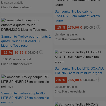
Livraison gratuite.
Chez
Kastner-oehler.fr
Samsonite Trolley cabine
ESSENS 55cm Radiant Yellow
jaune
-
15 %
170,00 €
200,00 €
Livraison gratuite.
Samsonite Trolley pour enfants à
Chez
Kastner-oehler.fr
quatre roues DREAM2GO
Licorne Tess rose
-
15 %
80,75 €
95,00 €
+3,95 € de frais de port
Chez
Kastner-oehler.fr
Samsonite Trolley LITE-BOX ALU
TRUNK 74cm Aluminium argent
-
15 %
765,00 €
900,00 €
Livraison gratuite.
Chez
Kastner-oehler.fr
Samsonite Trolley souple RE-
LITE SPINNER 78cm extensible
noir noir