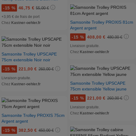
-
15 %
46,75 €
55,00 €
+3,95 € de frais de port
Samsonite Trolley PROXIS 81cm
Chez
Kastner-oehler.fr
Argent argent
-
15 %
408,00 €
480,00 €
Livraison gratuite.
Chez
Kastner-oehler.fr
Samsonite Trolley UPSCAPE
75cm extensible Noir noir
-
15 %
221,00 €
260,00 €
Livraison gratuite.
Samsonite Trolley UPSCAPE
Chez
Kastner-oehler.fr
75cm extensible Yellow jaune
-
15 %
221,00 €
260,00 €
Livraison gratuite.
Chez
Kastner-oehler.fr
Samsonite Trolley PROXIS 75cm
Argent argent
-
15 %
382,50 €
450,00 €