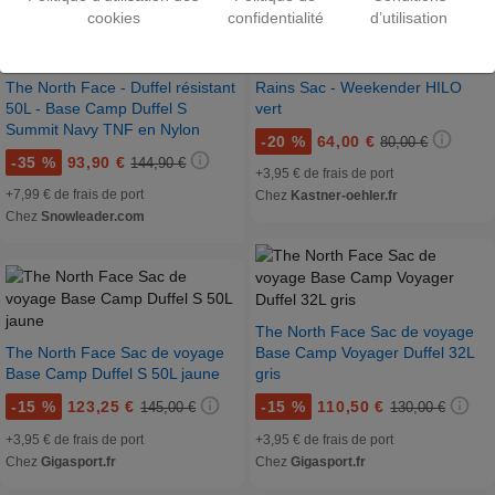
cookies
confidentialité
d’utilisation
The North Face - Duffel résistant
Rains Sac - Weekender HILO
50L - Base Camp Duffel S
vert
Summit Navy TNF en Nylon
-
20 %
64,00 €
80,00 €
-
35 %
93,90 €
144,90 €
+3,95 € de frais de port
+7,99 € de frais de port
Chez
Kastner-oehler.fr
Chez
Snowleader.com
The North Face Sac de voyage
The North Face Sac de voyage
Base Camp Voyager Duffel 32L
Base Camp Duffel S 50L jaune
gris
-
15 %
123,25 €
-
15 %
110,50 €
145,00 €
130,00 €
+3,95 € de frais de port
+3,95 € de frais de port
Chez
Gigasport.fr
Chez
Gigasport.fr