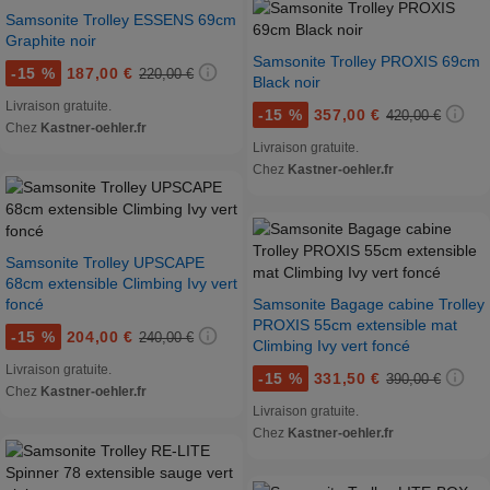
Samsonite Trolley ESSENS 69cm
Graphite noir
Samsonite Trolley PROXIS 69cm
-
15 %
187,00 €
220,00 €
Black noir
Livraison gratuite.
-
15 %
357,00 €
420,00 €
Chez
Kastner-oehler.fr
Livraison gratuite.
Chez
Kastner-oehler.fr
Samsonite Trolley UPSCAPE
68cm extensible Climbing Ivy vert
foncé
Samsonite Bagage cabine Trolley
PROXIS 55cm extensible mat
-
15 %
204,00 €
240,00 €
Climbing Ivy vert foncé
Livraison gratuite.
-
15 %
331,50 €
390,00 €
Chez
Kastner-oehler.fr
Livraison gratuite.
Chez
Kastner-oehler.fr