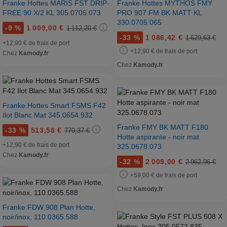
Franke Hottes MARIS FST DRIP-
Franke Hottes MYTHOS FMY
FREE 90 X/2 KL 305.0705.073
PRO 907 FM BK MATT KL
330.0705.065
-
9 %
1 009,00 €
1 112,20 €
-
33 %
1 086,42 €
1 629,63 €
+12,90 € de frais de port
+12,90 € de frais de port
Chez
Kamody.fr
Chez
Kamody.fr
Franke Hottes Smart FSMS F42
Ilot Blanc Mat 345.0654.932
Franke FMY BK MATT F180
-
33 %
513,58 €
770,37 €
Hotte aspirante - noir mat
+12,90 € de frais de port
325.0678.073
Chez
Kamody.fr
-
32 %
2 009,00 €
2 962,96 €
+59,00 € de frais de port
Chez
Kamody.fr
Franke FDW 908 Plan Hotte,
noir/inox, 110.0365.588