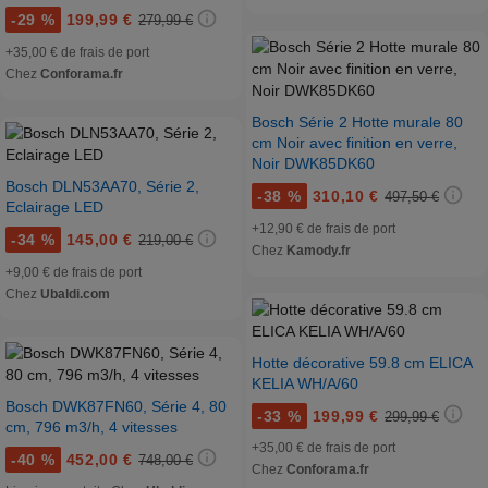
-
29 %
199,99 €
279,99 €
+35,00 € de frais de port
Chez
Conforama.fr
Bosch Série 2 Hotte murale 80
cm Noir avec finition en verre,
Noir DWK85DK60
Bosch DLN53AA70, Série 2,
-
38 %
310,10 €
497,50 €
Eclairage LED
+12,90 € de frais de port
-
34 %
145,00 €
219,00 €
Chez
Kamody.fr
+9,00 € de frais de port
Chez
Ubaldi.com
Hotte décorative 59.8 cm ELICA
KELIA WH/A/60
Bosch DWK87FN60, Série 4, 80
-
33 %
199,99 €
299,99 €
cm, 796 m3/h, 4 vitesses
+35,00 € de frais de port
-
40 %
452,00 €
748,00 €
Chez
Conforama.fr