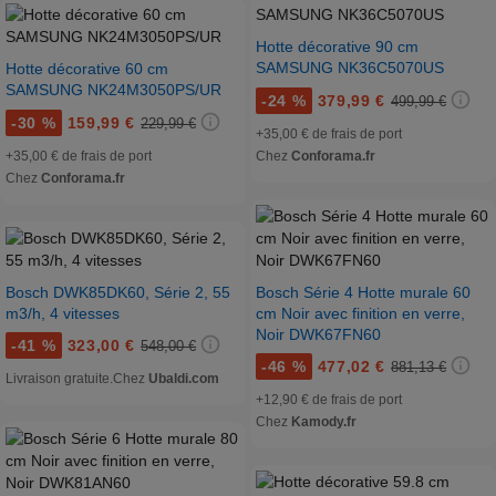
Hotte décorative 90 cm
SAMSUNG NK36C5070US
Hotte décorative 60 cm
SAMSUNG NK24M3050PS/UR
-
24 %
379,99 €
499,99 €
-
30 %
159,99 €
229,99 €
+35,00 € de frais de port
+35,00 € de frais de port
Chez
Conforama.fr
Chez
Conforama.fr
Bosch DWK85DK60, Série 2, 55
Bosch Série 4 Hotte murale 60
m3/h, 4 vitesses
cm Noir avec finition en verre,
Noir DWK67FN60
-
41 %
323,00 €
548,00 €
-
46 %
477,02 €
881,13 €
Livraison gratuite.
Chez
Ubaldi.com
+12,90 € de frais de port
Chez
Kamody.fr