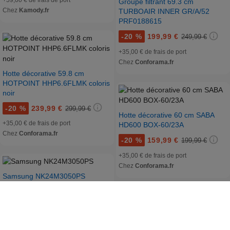
Groupe filtrant 69.3 cm
Chez
Kamody.fr
TURBOAIR INNER GR/A/52
PRF0188615
-
20 %
199,99 €
249,99 €
+35,00 € de frais de port
Chez
Conforama.fr
Hotte décorative 59.8 cm
HOTPOINT HHP6.6FLMK coloris
noir
-
20 %
239,99 €
299,99 €
Hotte décorative 60 cm SABA
+35,00 € de frais de port
HD600 BOX-60/23A
Chez
Conforama.fr
-
20 %
159,99 €
199,99 €
+35,00 € de frais de port
Chez
Conforama.fr
Samsung NK24M3050PS
-
39 %
121,00 €
198,00 €
+19,00 € de frais de port
Chez
Ubaldi.com
Hotte décorative 90 cm SABA
HD600 BOX90/23A