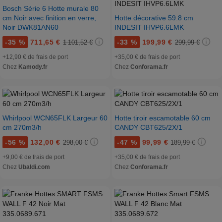
Bosch Série 6 Hotte murale 80
cm Noir avec finition en verre,
Hotte décorative 59.8 cm
Noir DWK81AN60
INDESIT IHVP6.6LMK
-
35 %
711,65 €
-
33 %
199,99 €
1 101,52 €
299,99 €
+12,90 € de frais de port
+35,00 € de frais de port
Chez
Kamody.fr
Chez
Conforama.fr
Whirlpool WCN65FLK Largeur 60
Hotte tiroir escamotable 60 cm
cm 270m3/h
CANDY CBT625/2X/1
-
56 %
132,00 €
-
47 %
99,99 €
298,00 €
189,99 €
+9,00 € de frais de port
+35,00 € de frais de port
Chez
Ubaldi.com
Chez
Conforama.fr