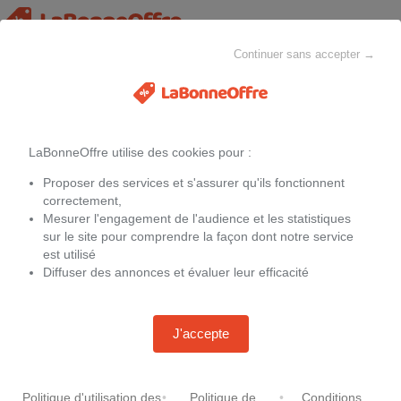
Continuer sans accepter →
Hottes
MAISON & CHEZ-SOI
MODE
ELECTROMÉNAGER
LaBonneOffre utilise des cookies pour :
Filtres
Proposer des services et s'assurer qu'ils fonctionnent
Promotions sur
Hottes
correctement,
Mesurer l'engagement de l'audience et les statistiques
sur le site pour comprendre la façon dont notre service
est utilisé
Diffuser des annonces et évaluer leur efficacité
Hotte décorative 60 cm
WHIRLPOOL AKR62LFTK
Bosch Série 2 Hotte murale 60
cm Noir avec finition en verre,
-
25 %
299,99 €
399,99 €
Noir
J'accepte
+35,00 € de frais de port
-
35 %
296,98 €
456,69 €
Chez
Conforama.fr
Livraison gratuite.
Chez
Kamody.fr
Politique d'utilisation des
•
Politique de
•
Conditions