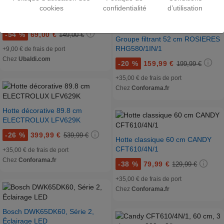
cookies
confidentialité
d’utilisation
Candy CBG6251W
-
54 %
69,00 €
149,00 €
Groupe filtrant 52 cm ROSIERES
RHG580/1IN/1
+9,00 € de frais de port
Chez
Ubaldi.com
-
20 %
159,99 €
199,99 €
+35,00 € de frais de port
Chez
Conforama.fr
Hotte décorative 89.8 cm
ELECTROLUX LFV629K
-
26 %
399,99 €
539,99 €
Hotte classique 60 cm CANDY
CFT610/4N/1
+35,00 € de frais de port
Chez
Conforama.fr
-
38 %
79,99 €
129,99 €
+35,00 € de frais de port
Chez
Conforama.fr
Bosch DWK65DK60, Série 2,
Éclairage LED