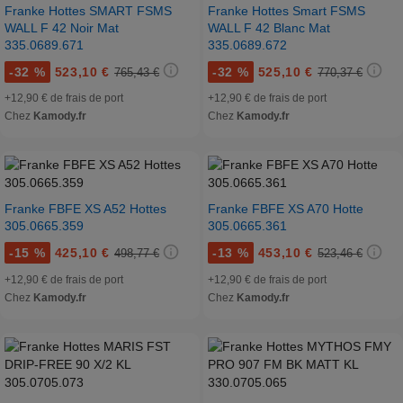
Franke Hottes SMART FSMS
Franke Hottes Smart FSMS
WALL F 42 Noir Mat
WALL F 42 Blanc Mat
335.0689.671
335.0689.672
-
32 %
523,10 €
-
32 %
525,10 €
765,43 €
770,37 €
+12,90 € de frais de port
+12,90 € de frais de port
Chez
Kamody.fr
Chez
Kamody.fr
Franke FBFE XS A52 Hottes
Franke FBFE XS A70 Hotte
305.0665.359
305.0665.361
-
15 %
425,10 €
-
13 %
453,10 €
498,77 €
523,46 €
+12,90 € de frais de port
+12,90 € de frais de port
Chez
Kamody.fr
Chez
Kamody.fr