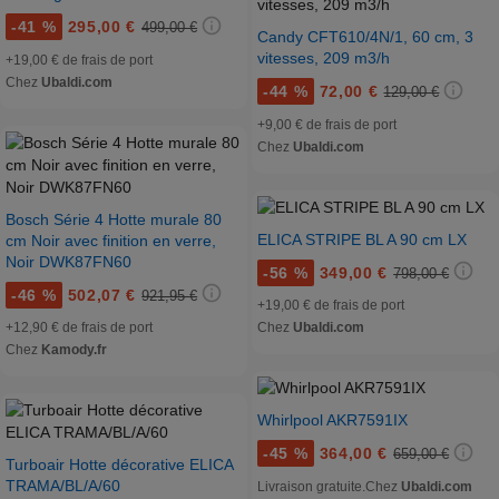
-
41 %
295,00 €
499,00 €
Candy CFT610/4N/1, 60 cm, 3
vitesses, 209 m3/h
+19,00 € de frais de port
Chez
Ubaldi.com
-
44 %
72,00 €
129,00 €
+9,00 € de frais de port
Chez
Ubaldi.com
Bosch Série 4 Hotte murale 80
ELICA STRIPE BL A 90 cm LX
cm Noir avec finition en verre,
Noir DWK87FN60
-
56 %
349,00 €
798,00 €
-
46 %
502,07 €
921,95 €
+19,00 € de frais de port
+12,90 € de frais de port
Chez
Ubaldi.com
Chez
Kamody.fr
Whirlpool AKR7591IX
-
45 %
364,00 €
659,00 €
Turboair Hotte décorative ELICA
TRAMA/BL/A/60
Livraison gratuite.
Chez
Ubaldi.com