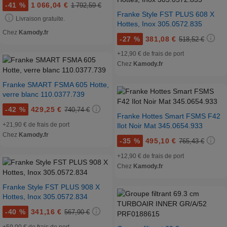
-
41 %
1 066,04 €
1 792,59 €
Franke Style FST PLUS 608 X
Livraison gratuite.
Hottes, Inox 305.0572.835
Chez
Kamody.fr
-
27 %
381,08 €
518,52 €
+12,90 € de frais de port
Chez
Kamody.fr
Franke SMART FSMA 605 Hotte,
verre blanc 110.0377.739
-
42 %
429,25 €
740,74 €
Franke Hottes Smart FSMS F42
+21,90 € de frais de port
Ilot Noir Mat 345.0654.933
Chez
Kamody.fr
-
35 %
495,10 €
765,43 €
+12,90 € de frais de port
Chez
Kamody.fr
Franke Style FST PLUS 908 X
Hottes, Inox 305.0572.834
-
40 %
341,16 €
567,90 €
+59,00 € de frais de port