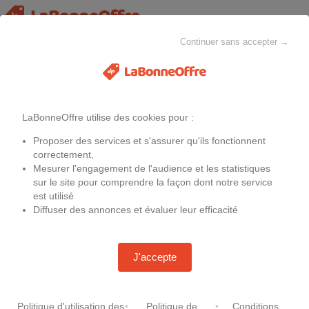
Continuer sans accepter →
Poussettes et landaus
MAISON & CHEZ-SOI
MODE
ELECTROMÉNAGER
LaBonneOffre utilise des cookies pour :
Filtres
Proposer des services et s'assurer qu'ils fonctionnent
Les offres actuelles sur
Poussettes et landaus
correctement,
Mesurer l'engagement de l'audience et les statistiques
Nous avons ajouté ci-dessous des offres non promotionnelles, elles
sur le site pour comprendre la façon dont notre service
peuvent vous aider à faire de bonnes affaires.
est utilisé
Diffuser des annonces et évaluer leur efficacité
J'accepte
Thule - Kit course à pied pour
Thule - Poussette/remorque
Chariot Double Gen 1 - Chariot
multisports 1 place - Thule
All-Terrain Double Gen 1 - Gris
Chariot Sport 2 Single Black
Politique d'utilisation des
•
Politique de
•
Conditions