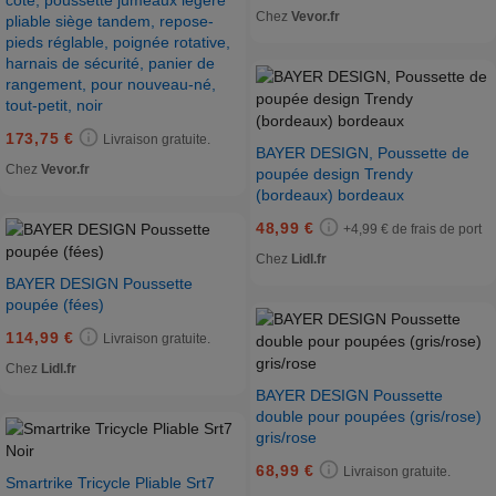
côte, poussette jumeaux légère
Chez
Vevor.fr
pliable siège tandem, repose-
pieds réglable, poignée rotative,
harnais de sécurité, panier de
rangement, pour nouveau-né,
tout-petit, noir
173,75 €
Livraison gratuite.
BAYER DESIGN, Poussette de
Chez
Vevor.fr
poupée design Trendy
(bordeaux) bordeaux
48,99 €
+4,99 € de frais de port
Chez
Lidl.fr
BAYER DESIGN Poussette
poupée (fées)
114,99 €
Livraison gratuite.
Chez
Lidl.fr
BAYER DESIGN Poussette
double pour poupées (gris/rose)
gris/rose
68,99 €
Livraison gratuite.
Smartrike Tricycle Pliable Srt7