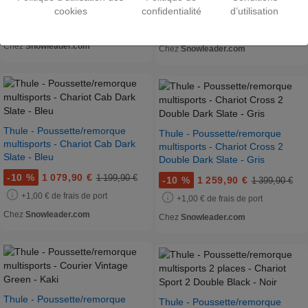
cookies
confidentialité
d’utilisation
-
10 %
155,90 €
-
10 %
1 394,90 €
172,90 €
1 549,90 €
+1,00 € de frais de port
+3,99 € de frais de port
Chez
Snowleader.com
Chez
Snowleader.com
Thule - Poussette/remorque
Thule - Poussette/remorque
multisports - Chariot Cab Dark
multisports - Chariot Cross 2
Slate - Bleu
Double Dark Slate - Gris
-
10 %
1 079,90 €
1 199,90 €
-
10 %
1 259,90 €
1 399,90 €
+1,00 € de frais de port
+1,00 € de frais de port
Chez
Snowleader.com
Chez
Snowleader.com
Thule - Poussette/remorque
Thule - Poussette/remorque