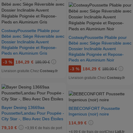
CostwayPoussette Pliable pour
Bébé avec Siège Réversible avec
CostwayPoussette Pliable pour
Dossier Inclinable Auvent
Bébé avec Siège Réversible avec
Réglable Poignée et Repose-
Dossier Inclinable Auvent
Pieds en Aluminium Gris
Réglable Poignée et Repose-
Pieds en Aluminium Noir
-
3 %
184,29 €
189,99 €
-
3 %
184,29 €
189,99 €
Livraison gratuite.
Chez
Costway.fr
Livraison gratuite.
Chez
Costway.fr
Bayer Desing 13669aa
BEBECONFORT Poussette
Poussette/Landau Pour Poupée -
Ingenious (noir) noire
City Star -, Bleu Avec Des Étoiles
114,99 €
79,10 €
+3,99 € de frais de port
+4,99 € de frais de port
Chez
Lidl.fr