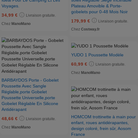
Idéal Pour Le Camping Et Les
Plateau Amovible & Porte-
Voyages.
gobelets pour 0-48 Mois Noir
34,99 €
Livraison gratuite.
179,99 €
Livraison gratuite.
Chez
ManoMano
Chez
Costway.fr
YUDO 1 Poussette Modèle
60,99 €
Livraison gratuite.
Chez
ManoMano
BARBAYDOS Porte - Gobelet
Poussette Avec Sangle
Réglable,porte Gobelet
Poussette Universelle,porte
Gobelet Réglable En Silicone
Antidérapant
HOMCOM trottinette à main pour
48,66 €
Livraison gratuite.
enfant, roues antidérapantes,
Chez
ManoMano
design coloré, frein sûr, Aosom
France