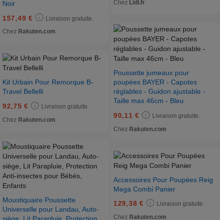
Chez
Lidl.fr
Noir
157,49 €
Livraison gratuite.
Chez
Rakuten.com
Poussette jumeaux pour
poupées BAYER - Capotes
Kit Urbain Pour Remorque B-
réglables - Guidon ajustable -
Travel Bellelli
Taille max 46cm - Bleu
92,75 €
Livraison gratuite.
90,11 €
Livraison gratuite.
Chez
Rakuten.com
Chez
Rakuten.com
Accessoires Pour Poupées Reig
Mega Combi Panier
Moustiquaire Poussette
129,38 €
Livraison gratuite.
Universelle pour Landau, Auto-
Chez
Rakuten.com
siège, Lit Parapluie, Protection