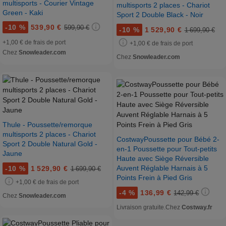
multisports - Courier Vintage
multisports 2 places - Chariot
Green - Kaki
Sport 2 Double Black - Noir
-
10 %
539,90 €
599,90 €
-
10 %
1 529,90 €
1 699,90 €
+1,00 € de frais de port
+1,00 € de frais de port
Chez
Snowleader.com
Chez
Snowleader.com
Thule - Poussette/remorque
multisports 2 places - Chariot
CostwayPoussette pour Bébé 2-
Sport 2 Double Natural Gold -
en-1 Poussette pour Tout-petits
Jaune
Haute avec Siège Réversible
Auvent Réglable Harnais à 5
-
10 %
1 529,90 €
1 699,90 €
Points Frein à Pied Gris
+1,00 € de frais de port
-
4 %
136,99 €
142,99 €
Chez
Snowleader.com
Livraison gratuite.
Chez
Costway.fr