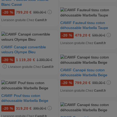
Blanc Cassé
-
20 %
799,20 €
999,00 €
Livraison gratuite.
Chez
Camif.fr
CAMIF Fauteuil tissu coton
déhoussable Marbella Taupe
-
20 %
479,20 €
599,00 €
Livraison gratuite.
Chez
Camif.fr
CAMIF Canapé convertible
velours Olympe Bleu
-
20 %
1 119,20 €
1 399,00 €
Livraison gratuite.
Chez
Camif.fr
CAMIF Canapé tissu coton
déhoussable Marbella Beige
-
20 %
799,20 €
999,00 €
Livraison gratuite.
Chez
Camif.fr
CAMIF Pouf tissu coton
déhoussable Marbella Beige
-
20 %
319,20 €
399,00 €
Livraison gratuite.
Chez
Camif.fr