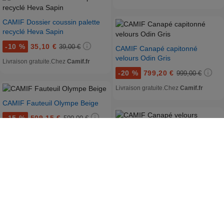
CAMIF Dossier coussin palette
recyclé Heva Sapin
-
10 %
35,10 €
39,00 €
CAMIF Canapé capitonné
velours Odin Gris
Livraison gratuite.
Chez
Camif.fr
-
20 %
799,20 €
999,00 €
Livraison gratuite.
Chez
Camif.fr
CAMIF Fauteuil Olympe Beige
-
15 %
509,15 €
599,00 €
Livraison gratuite.
Chez
Camif.fr
CAMIF Canapé velours Olympe
Gris
-
20 %
639,20 €
799,00 €
Livraison gratuite.
Chez
Camif.fr
CAMIF Canapé tissu Vittoria
Grège
-
15 %
1 444,15 €
1 699,00 €
Livraison gratuite.
Chez
Camif.fr