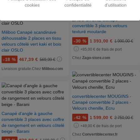
cookies
confidentialité
d’utilisation
ZAGO STORE Canapé
convertible 3 places velours
texturé moutarde
Miliboo Canapé scandinave
déhoussable 2 places en tissu
-
30 %
1 393,00 €
1 990,00 €
velours côtelé vert kaki et bois
+85,00 € de frais de port
clair OSLO
Chez
Zago-store.com
-
18 %
467,39 €
569,99 €
Livraison gratuite.
Chez
Miliboo.com
convertiblecenter MOUGINS -
Canapé convertible 2 places -
Velours chenille, Ecru
Canapé d'angle à gauche
-
42 %
1 599,00 €
2 750,00 €
convertible 3 places avec coffre
de rangement en velours côtelé
+49,00 € de frais de port
beige - Barani
Chez
Convertiblecenter.fr