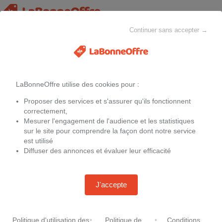
Continuer sans accepter →
Canapés et fauteuils
MAISON & CHEZ-SOI
MODE
ELECTROMÉNAGER
LaBonneOffre utilise des cookies pour :
Filtres
Proposer des services et s'assurer qu'ils fonctionnent
Promotions sur
Canapés et fauteuils
correctement,
Mesurer l'engagement de l'audience et les statistiques
sur le site pour comprendre la façon dont notre service
est utilisé
Diffuser des annonces et évaluer leur efficacité
Canapé d'angle taupe
CAMIF Canapé convertible tissu
convertible 4 place TWIN
Oden Crème
-
21 %
1 699,99 €
-
15 %
1 189,15 €
2 149,99 €
1 399,00 €
J'accepte
+125,00 € de frais de port
Livraison gratuite.
Chez
Camif.fr
Chez
Conforama.fr
Politique d'utilisation des
•
Politique de
•
Conditions