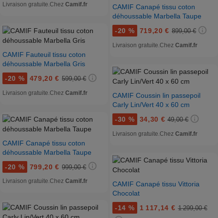
Livraison gratuite.
Chez
Camif.fr
CAMIF Canapé tissu coton
déhoussable Marbella Taupe
-
20 %
719,20 €
899,00 €
Livraison gratuite.
Chez
Camif.fr
CAMIF Fauteuil tissu coton
déhoussable Marbella Gris
-
20 %
479,20 €
599,00 €
Livraison gratuite.
Chez
Camif.fr
CAMIF Coussin lin passepoil
Carly Lin/Vert 40 x 60 cm
-
30 %
34,30 €
49,00 €
Livraison gratuite.
Chez
Camif.fr
CAMIF Canapé tissu coton
déhoussable Marbella Taupe
-
20 %
799,20 €
999,00 €
Livraison gratuite.
Chez
Camif.fr
CAMIF Canapé tissu Vittoria
Chocolat
-
14 %
1 117,14 €
1 299,00 €