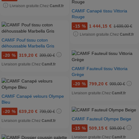
Livraison gratuite.
Chez
Camif.fr
CAMIF Canapé tissu Vittoria
Rouge
-
15 %
1 444,15 €
1 699,00 €
Livraison gratuite.
Chez
Camif.fr
CAMIF Pouf tissu coton
déhoussable Marbella Gris
-
20 %
319,20 €
399,00 €
Livraison gratuite.
Chez
Camif.fr
CAMIF Fauteuil tissu Vittoria
Grège
-
20 %
799,20 €
999,00 €
Livraison gratuite.
Chez
Camif.fr
CAMIF Canapé velours Olympe
Bleu
-
20 %
639,20 €
799,00 €
CAMIF Fauteuil Olympe Beige
Livraison gratuite.
Chez
Camif.fr
-
15 %
509,15 €
599,00 €
Livraison gratuite.
Chez
Camif.fr