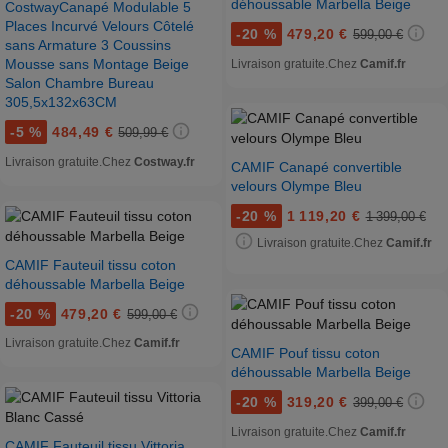
déhoussable Marbella Beige
CostwayCanapé Modulable 5
Places Incurvé Velours Côtelé
-
20 %
479,20 €
599,00 €
sans Armature 3 Coussins
Mousse sans Montage Beige
Livraison gratuite.
Chez
Camif.fr
Salon Chambre Bureau
305,5x132x63CM
-
5 %
484,49 €
509,99 €
Livraison gratuite.
Chez
Costway.fr
CAMIF Canapé convertible
velours Olympe Bleu
-
20 %
1 119,20 €
1 399,00 €
Livraison gratuite.
Chez
Camif.fr
CAMIF Fauteuil tissu coton
déhoussable Marbella Beige
-
20 %
479,20 €
599,00 €
Livraison gratuite.
Chez
Camif.fr
CAMIF Pouf tissu coton
déhoussable Marbella Beige
-
20 %
319,20 €
399,00 €
Livraison gratuite.
Chez
Camif.fr
CAMIF Fauteuil tissu Vittoria