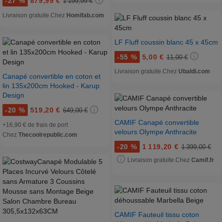
-
27 %
879,99 €
1 199,99 €
Livraison gratuite.
Chez
Homifab.com
LF Fluff coussin blanc 45 x 45cm
-
55 %
5,00 €
11,00 €
Livraison gratuite.
Chez
Ubaldi.com
Canapé convertible en coton et
lin 135x200cm Hooked - Karup
Design
-
20 %
519,20 €
649,00 €
CAMIF Canapé convertible
+16,90 € de frais de port
velours Olympe Anthracite
Chez
Thecoolrepublic.com
-
20 %
1 119,20 €
1 399,00 €
Livraison gratuite.
Chez
Camif.fr
CAMIF Fauteuil tissu coton