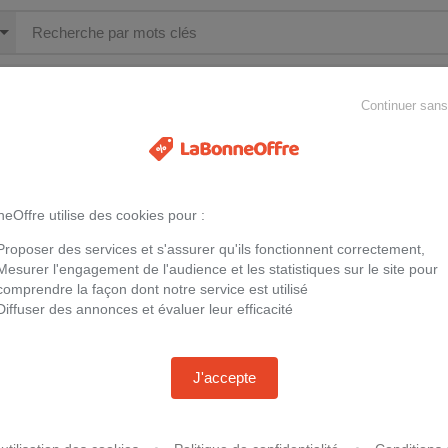
MÉNAGER
INFORMATIQUE
DIVERTISSEMENT
ÉLE
Continuer san
s des offres non promotionnelles, elles peuvent vous aider à faire de 
eOffre utilise des cookies pour :
Proposer des services et s'assurer qu'ils fonctionnent correctement,
Canon - TS3750I
Mesurer l'engagement de l'audience et les statistiques sur le site pour
Canon pixma t
58,27 €
Livraison gratuite.
comprendre la façon dont notre service est utilisé
4800 x 1200 d
P-2200
Diffuser des annonces et évaluer leur efficacité
Chez
Villatech.fr
81,54 €
+
n 1)
Chez
Welcomeo
e port
J'accepte
Epson Expression Home XP-3200 -
Imprimante à jet d'encre