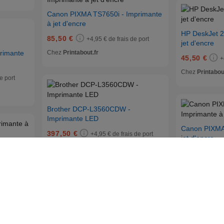
Canon PIXMA TS7650i - Imprimante
à jet d'encre
HP DeskJet 2
85,50 €
+4,95 € de frais de port
jet d'encre
Chez
Printabout.fr
rimante
45,50 €
+
Chez
Printabou
e port
Brother DCP-L3560CDW -
Imprimante LED
Canon PIXMA
397,50 €
+4,95 € de frais de port
jet d'encre
Chez
Printabout.fr
ante à
212,50 €
Chez
Printabou
e port
Canon - TS6550IWH
79,99 €
Livraison gratuite.
Chez
Villatech.fr
Canon PIXMA