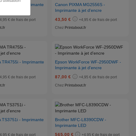
’utilisation
TS6550i - Imprimante
Canon PIXMA MG2556S -
Imprimante à jet d'encre
43,50 €
4,95 € de frais de port
+4,95 € de frais de port
t.fr
Chez
Printabout.fr
 TR4755i - Imprimante
Epson WorkForce WF-2950DWF -
Imprimante à jet d'encre
87,00 €
4,95 € de frais de port
+4,95 € de frais de port
t.fr
Chez
Printabout.fr
TS3751i - Imprimante
Brother MFC-L8390CDW -
Imprimante LED
565,00 €
4,95 € de frais de port
+4,95 € de frais de port