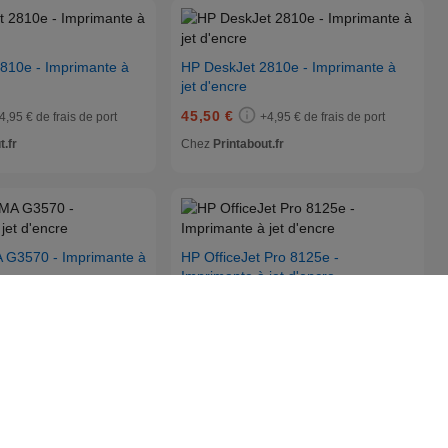
810e - Imprimante à
HP DeskJet 2810e - Imprimante à
jet d'encre
45,50 €
4,95 € de frais de port
+4,95 € de frais de port
t.fr
Chez
Printabout.fr
 G3570 - Imprimante à
HP OfficeJet Pro 8125e -
Imprimante à jet d'encre
110,00 €
+4,95 € de frais de port
+4,95 € de frais de port
t.fr
Chez
Printabout.fr
 TR4756i - Imprimante
Epson EcoTank ET-2950 -