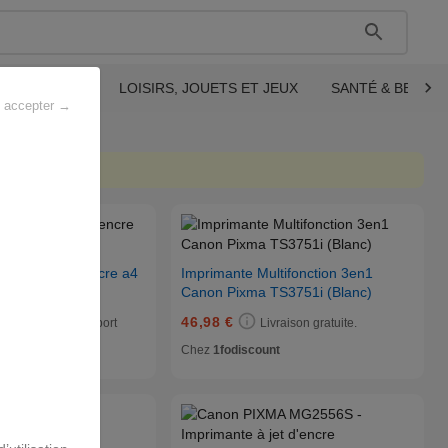
CTRONIQUE
LOISIRS, JOUETS ET JEUX
SANTÉ & BEAUT
s accepter →
bonnes affaires.
s3750i jet d'encre a4
Imprimante Multifonction 3en1
pi wifi
Canon Pixma TS3751i (Blanc)
46,98 €
8,90 € de frais de port
Livraison gratuite.
ffice.com
Chez
1fodiscount