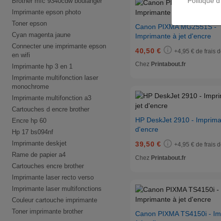
Politique d
Brother mfc 9340cdw boulanger
Imprimante epson photo
Toner epson
Canon PIXMA MG2551S -
Cyan magenta jaune
Imprimante à jet d'encre
Connecter une imprimante epson
40,50 €
+4,95 € de frais d
en wifi
Chez
Printabout.fr
Imprimante hp 3 en 1
Imprimante multifonction laser
monochrome
Imprimante multifonction a3
Cartouches d encre brother
HP DeskJet 2910 - Impriman
Encre hp 60
d'encre
Hp 17 bs094nf
Imprimante deskjet
39,50 €
+4,95 € de frais d
Rame de papier a4
Chez
Printabout.fr
Cartouches encre brother
Imprimante laser recto verso
Imprimante laser multifonctions
Couleur cartouche imprimante
Toner imprimante brother
Canon PIXMA TS4150i - Im