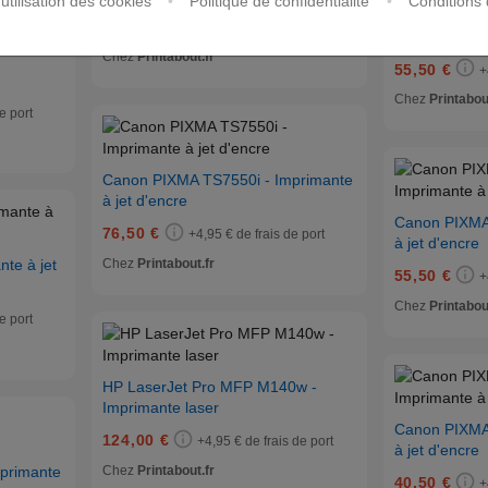
'utilisation des cookies
•
Politique de confidentialité
•
Conditions d
Canon PIXMA 
59,50 €
+4,95 € de frais de port
à jet d'encre
Chez
Printabout.fr
55,50 €
+
Chez
Printabou
e port
Canon PIXMA TS7550i - Imprimante
à jet d'encre
Canon PIXMA
76,50 €
+4,95 € de frais de port
à jet d'encre
Chez
Printabout.fr
te à jet
55,50 €
+
Chez
Printabou
e port
HP LaserJet Pro MFP M140w -
Imprimante laser
Canon PIXMA 
124,00 €
+4,95 € de frais de port
à jet d'encre
Chez
Printabout.fr
primante
40,50 €
+