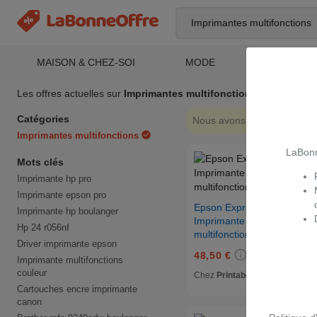
Imprimantes multifonctions
MAISON & CHEZ-SOI
MODE
ELECTRO
Les offres actuelles sur
Imprimantes multifonctions
Catégories
Nous avons ajouté ci-dessou
Imprimantes multifonctions
LaBonn
Mots clés
Imprimante hp pro
Imprimante epson pro
Epson Expression Home X
Imprimante hp boulanger
Imprimante à jet d'encre A4
Hp 24 r056nf
multifonction avec Wifi (3 e
Driver imprimante epson
48,50 €
+4,95 € de frais d
Imprimante multifonctions
couleur
Chez
Printabout.fr
Cartouches encre imprimante
canon