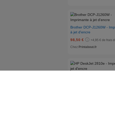
Brother DCP-J1260W - Imp
à jet d'encre
98,50 €
+4,95 € de frais d
Chez
Printabout.fr
HP DeskJet 2810e - Imprim
jet d'encre
45,50 €
+4,95 € de frais d
Chez
Printabout.fr