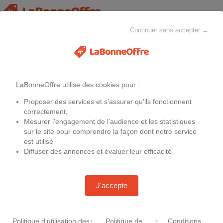
Continuer sans accepter →
Chaussures de sport pour femmes
MAISON & CHEZ-SOI
MODE
ELECTROMÉNAGER
LaBonneOffre utilise des cookies pour :
Filtres
Proposer des services et s'assurer qu'ils fonctionnent
Promotions sur
Chaussures de sport pour femmes
de la couleur Marron
correctement,
Mesurer l'engagement de l'audience et les statistiques
sur le site pour comprendre la façon dont notre service
Aucune offre
est utilisé
Diffuser des annonces et évaluer leur efficacité
J'accepte
Politique d'utilisation des
•
Politique de
•
Conditions