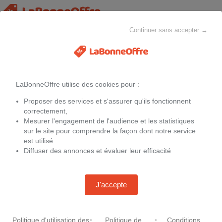
Continuer sans accepter →
Toutes les catégories
MAISON & CHEZ-SOI
MODE
ELECTROMÉNAGER
LaBonneOffre utilise des cookies pour :
Filtres
Proposer des services et s'assurer qu'ils fonctionnent
Promotions
Asus e406na bv003ts
correctement,
Mesurer l'engagement de l'audience et les statistiques
sur le site pour comprendre la façon dont notre service
Aucune offre
est utilisé
Diffuser des annonces et évaluer leur efficacité
J'accepte
Politique d'utilisation des
•
Politique de
•
Conditions