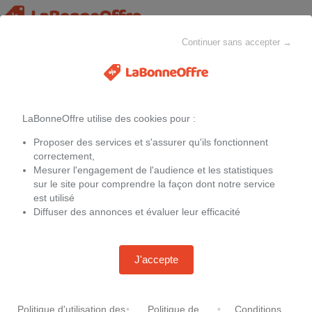
Continuer sans accepter →
Toutes les catégories
MAISON & CHEZ-SOI
MODE
ELECTROMÉNAGER
LaBonneOffre utilise des cookies pour :
Filtres
Proposer des services et s'assurer qu'ils fonctionnent
Promotions
Asus ux534fa pro a8155r
correctement,
Mesurer l'engagement de l'audience et les statistiques
sur le site pour comprendre la façon dont notre service
Aucune offre
est utilisé
Diffuser des annonces et évaluer leur efficacité
J'accepte
Politique d'utilisation des
•
Politique de
•
Conditions