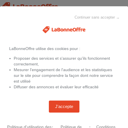
Continuer sans accepter →
Toutes les catégories
MAISON & CHEZ-SOI
MODE
ELECTROMÉNAGER
LaBonneOffre utilise des cookies pour :
Filtres
Proposer des services et s'assurer qu'ils fonctionnent
Promotions
Carnet de dessin cultura
correctement,
Mesurer l'engagement de l'audience et les statistiques
sur le site pour comprendre la façon dont notre service
Aucune offre
est utilisé
Diffuser des annonces et évaluer leur efficacité
J'accepte
Politique d'utilisation des
•
Politique de
•
Conditions