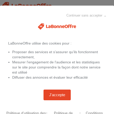
Continuer sans accepter →
Toutes les catégories
MAISON & CHEZ-SOI
MODE
ELECTROMÉNAGER
LaBonneOffre utilise des cookies pour :
Filtres
Proposer des services et s'assurer qu'ils fonctionnent
Promotions
Easy sling wacotto
correctement,
Mesurer l'engagement de l'audience et les statistiques
sur le site pour comprendre la façon dont notre service
est utilisé
Diffuser des annonces et évaluer leur efficacité
Thule - Siège de chariot pour
bébé - Chariot Infant Sling 2 -
Gris
J'accepte
-
10 %
107,90 €
119,90 €
+3,99 € de frais de port
Chez
Snowleader.com
Politique d'utilisation des
•
Politique de
•
Conditions