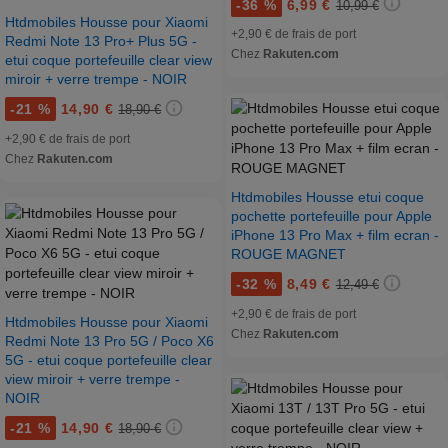
-
36 %
6,99 €
10,99 €
Htdmobiles Housse pour Xiaomi
+2,90 € de frais de port
Redmi Note 13 Pro+ Plus 5G -
Chez
Rakuten.com
etui coque portefeuille clear view
miroir + verre trempe - NOIR
-
21 %
14,90 €
18,90 €
+2,90 € de frais de port
Chez
Rakuten.com
Htdmobiles Housse etui coque
pochette portefeuille pour Apple
iPhone 13 Pro Max + film ecran -
ROUGE MAGNET
-
32 %
8,49 €
12,49 €
+2,90 € de frais de port
Htdmobiles Housse pour Xiaomi
Chez
Rakuten.com
Redmi Note 13 Pro 5G / Poco X6
5G - etui coque portefeuille clear
view miroir + verre trempe -
NOIR
-
21 %
14,90 €
18,90 €