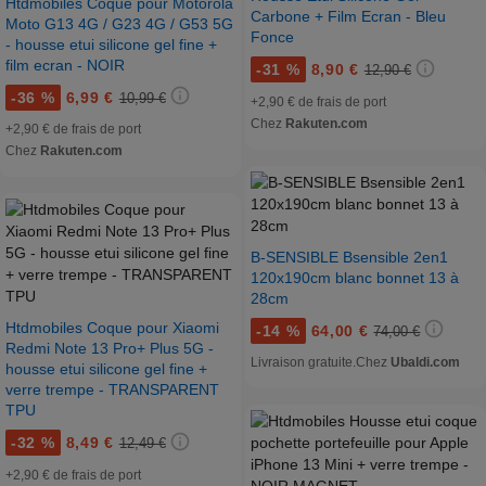
Htdmobiles Coque pour Motorola
Carbone + Film Ecran - Bleu
Moto G13 4G / G23 4G / G53 5G
Fonce
- housse etui silicone gel fine +
film ecran - NOIR
-
31 %
8,90 €
12,90 €
-
36 %
6,99 €
10,99 €
+2,90 € de frais de port
Chez
Rakuten.com
+2,90 € de frais de port
Chez
Rakuten.com
B-SENSIBLE Bsensible 2en1
120x190cm blanc bonnet 13 à
28cm
Htdmobiles Coque pour Xiaomi
-
14 %
64,00 €
74,00 €
Redmi Note 13 Pro+ Plus 5G -
Livraison gratuite.
Chez
Ubaldi.com
housse etui silicone gel fine +
verre trempe - TRANSPARENT
TPU
-
32 %
8,49 €
12,49 €
+2,90 € de frais de port