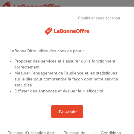
Continuer sans accepter →
Toutes les catégories
MAISON & CHEZ-SOI
MODE
ELECTROMÉNAGER
LaBonneOffre utilise des cookies pour :
Filtres
Proposer des services et s'assurer qu'ils fonctionnent
Promotions
Housse macbook air 13 darty
correctement,
Mesurer l'engagement de l'audience et les statistiques
sur le site pour comprendre la façon dont notre service
est utilisé
Diffuser des annonces et évaluer leur efficacité
Housse de selle KRM Pro Ride
bleue pour Sherco 13-
-
10 %
76,40 €
84,90 €
Htdmobiles Coque pour Xiaomi
J'accepte
Redmi 13C / Poco C65 / Poco
+7,90 € de frais de port
M6 5G - housse etui silicone gel
Chez
La-becanerie.com
fine + verre trempe - BLEU
FONCE
Politique d'utilisation des
•
Politique de
•
Conditions