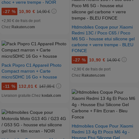
choc + verre trempe - NOIR
-
27 %
10,90 €
14,90 €
+2,90 € de frais de port
Htdmobiles Coque pour Xiaomi
Chez
Rakuten.com
Redmi 13C / Poco C65 / Poco
M6 5G - housse etui silicone gel
carbone + verre trempe - BLEU
FONCE
-
27 %
10,90 €
14,90 €
Pack Pixpro C1 Appareil Photo
+2,90 € de frais de port
Compact marron + Carte
Chez
Rakuten.com
microSDHC 16 Go + housse
-
11 %
132,01 €
147,99 €
Livraison gratuite.
Chez
kodak.com
Htdmobiles Coque Pour Xiaomi
Redmi 13 4g Et Poco M6 4g -
Housse Etui Silicone Gel