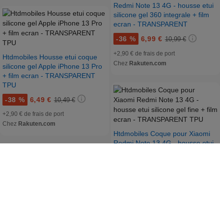
Redmi Note 13 4G - housse etui
silicone gel 360 integrale + film
ecran - TRANSPARENT
-
36 %
6,99 €
10,99 €
+2,90 € de frais de port
Htdmobiles Housse etui coque
Chez
Rakuten.com
silicone gel Apple iPhone 13 Pro
+ film ecran - TRANSPARENT
TPU
-
38 %
6,49 €
10,49 €
+2,90 € de frais de port
Chez
Rakuten.com
Htdmobiles Coque pour Xiaomi
Redmi Note 13 4G - housse etui
silicone gel fine + film ecran -
TRANSPARENT TPU
-
38 %
6,49 €
10,49 €
+2,90 € de frais de port
Chez
Rakuten.com
Htdmobiles Coque pour Xiaomi
Redmi Note 13 Pro 5G / Poco X6