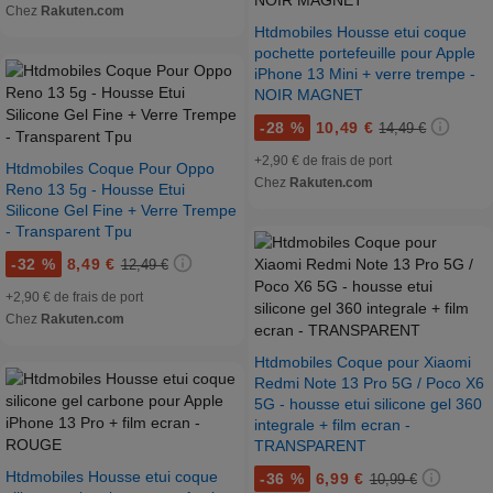
Chez
Rakuten.com
Htdmobiles Housse etui coque
pochette portefeuille pour Apple
iPhone 13 Mini + verre trempe -
NOIR MAGNET
-
28 %
10,49 €
14,49 €
+2,90 € de frais de port
Htdmobiles Coque Pour Oppo
Chez
Rakuten.com
Reno 13 5g - Housse Etui
Silicone Gel Fine + Verre Trempe
- Transparent Tpu
-
32 %
8,49 €
12,49 €
+2,90 € de frais de port
Chez
Rakuten.com
Htdmobiles Coque pour Xiaomi
Redmi Note 13 Pro 5G / Poco X6
5G - housse etui silicone gel 360
integrale + film ecran -
TRANSPARENT
Htdmobiles Housse etui coque
-
36 %
6,99 €
10,99 €