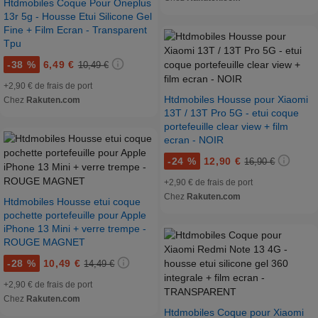
Htdmobiles Coque Pour Oneplus
13r 5g - Housse Etui Silicone Gel
Fine + Film Ecran - Transparent
Tpu
-
38 %
6,49 €
10,49 €
+2,90 € de frais de port
Htdmobiles Housse pour Xiaomi
Chez
Rakuten.com
13T / 13T Pro 5G - etui coque
portefeuille clear view + film
ecran - NOIR
-
24 %
12,90 €
16,90 €
+2,90 € de frais de port
Chez
Rakuten.com
Htdmobiles Housse etui coque
pochette portefeuille pour Apple
iPhone 13 Mini + verre trempe -
ROUGE MAGNET
-
28 %
10,49 €
14,49 €
+2,90 € de frais de port
Chez
Rakuten.com
Htdmobiles Coque pour Xiaomi