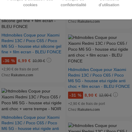
cookies
confidentialité
d’utilisation
-
31 %
8,99 €
12,99 €
+2,90 € de frais de port
Chez
Rakuten.com
Htdmobiles Coque pour Xiaomi
Redmi 13C / Poco C65 / Poco
M6 5G - housse etui silicone gel
fine + film ecran - BLEU FONCE
-
36 %
6,99 €
10,99 €
Htdmobiles Coque pour Xiaomi
+2,90 € de frais de port
Redmi 13C / Poco C65 / Poco
Chez
Rakuten.com
M6 5G - housse etui rigide anti
choc + film ecran - BLEU FONCE
-
31 %
8,90 €
12,90 €
+2,90 € de frais de port
Chez
Rakuten.com
Htdmobiles Coque pour Xiaomi
Redmi 13C / Poco C65 / Poco
M6 5G - housse etui rigide anti