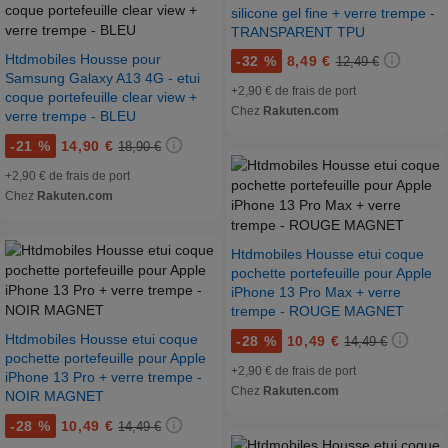
silicone gel fine + verre trempe -
TRANSPARENT TPU
Htdmobiles Housse pour
-
32 %
8,49 €
12,49 €
Samsung Galaxy A13 4G - etui
+2,90 € de frais de port
coque portefeuille clear view +
Chez
Rakuten.com
verre trempe - BLEU
-
21 %
14,90 €
18,90 €
+2,90 € de frais de port
Chez
Rakuten.com
Htdmobiles Housse etui coque
pochette portefeuille pour Apple
iPhone 13 Pro Max + verre
trempe - ROUGE MAGNET
Htdmobiles Housse etui coque
-
28 %
10,49 €
14,49 €
pochette portefeuille pour Apple
+2,90 € de frais de port
iPhone 13 Pro + verre trempe -
Chez
Rakuten.com
NOIR MAGNET
-
28 %
10,49 €
14,49 €