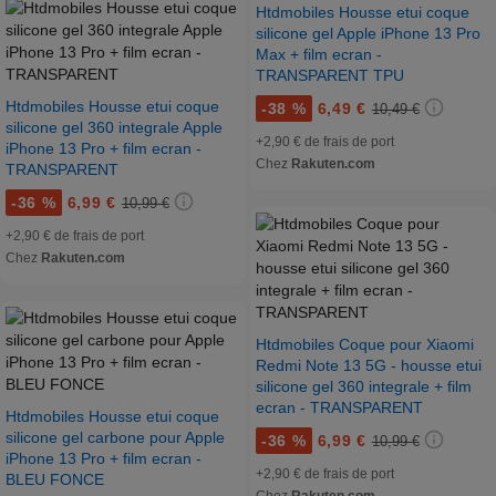
Htdmobiles Housse etui coque
silicone gel Apple iPhone 13 Pro
Max + film ecran -
TRANSPARENT TPU
Htdmobiles Housse etui coque
-
38 %
6,49 €
10,49 €
silicone gel 360 integrale Apple
+2,90 € de frais de port
iPhone 13 Pro + film ecran -
Chez
Rakuten.com
TRANSPARENT
-
36 %
6,99 €
10,99 €
+2,90 € de frais de port
Chez
Rakuten.com
Htdmobiles Coque pour Xiaomi
Redmi Note 13 5G - housse etui
silicone gel 360 integrale + film
ecran - TRANSPARENT
Htdmobiles Housse etui coque
silicone gel carbone pour Apple
-
36 %
6,99 €
10,99 €
iPhone 13 Pro + film ecran -
+2,90 € de frais de port
BLEU FONCE
Chez
Rakuten.com