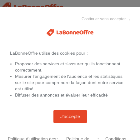
Continuer sans accepter →
Toutes les catégories
MAISON & CHEZ-SOI
MODE
ELECTROMÉNAGER
LaBonneOffre utilise des cookies pour :
Filtres
Proposer des services et s'assurer qu'ils fonctionnent
Les offres actuelles
Pantalon yoga femme decathlon
correctement,
Mesurer l'engagement de l'audience et les statistiques
Nous avons ajouté ci-dessous des offres non promotionnelles, elles
sur le site pour comprendre la façon dont notre service
peuvent vous aider à faire de bonnes affaires.
est utilisé
Diffuser des annonces et évaluer leur efficacité
J'accepte
Mandala Pantalon de yoga large
pour femmes bleu marine S
Mandala Pantalon de yoga large
pour femmes bleu marine XL
-
20 %
78,99 €
99,00 €
Politique d'utilisation des
•
Politique de
•
Conditions
-
20 %
78,99 €
99,00 €