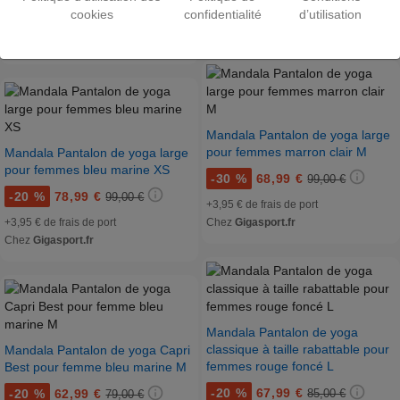
+3,95 € de frais de port
cookies
confidentialité
d’utilisation
+3,95 € de frais de port
Chez
Gigasport.fr
Chez
Gigasport.fr
Mandala Pantalon de yoga large
pour femmes marron clair M
Mandala Pantalon de yoga large
pour femmes bleu marine XS
-
30 %
68,99 €
99,00 €
-
20 %
78,99 €
99,00 €
+3,95 € de frais de port
+3,95 € de frais de port
Chez
Gigasport.fr
Chez
Gigasport.fr
Mandala Pantalon de yoga
classique à taille rabattable pour
Mandala Pantalon de yoga Capri
femmes rouge foncé L
Best pour femme bleu marine M
-
20 %
67,99 €
-
20 %
62,99 €
85,00 €
79,00 €