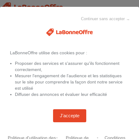
Continuer sans accepter →
Toutes les catégories
MAISON & CHEZ-SOI
MODE
ELECTROMÉNAGER
LaBonneOffre utilise des cookies pour :
Filtres
Proposer des services et s'assurer qu'ils fonctionnent
Promotions
Peluche olympique lyonnais
correctement,
Mesurer l'engagement de l'audience et les statistiques
sur le site pour comprendre la façon dont notre service
est utilisé
Diffuser des annonces et évaluer leur efficacité
Mikasa Volleyball V200W ÖVV
jaune
-
10 %
89,99 €
99,99 €
J'accepte
+3,95 € de frais de port
Chez
Gigasport.fr
Politique d'utilisation des
•
Politique de
•
Conditions