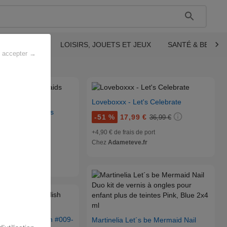
CTRONIQUE
LOISIRS, JOUETS ET JEUX
SANTÉ & BEAUT
s accepter →
Loveboxxx - Let's Celebrate
ET’S Be Mermaids
-
51 %
17,99 €
36,99 €
 30 pz
+4,90 € de frais de port
 €
9,80 €
Chez
Adameteve.fr
 de port
club.fr
conde nail polish #009-
Martinelia Let´s be Mermaid Nail