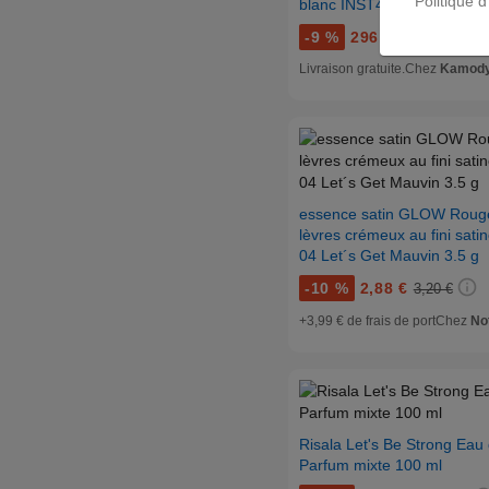
Politique d
blanc INST487
-
9 %
296,10 €
326,09 €
Livraison gratuite.
Chez
Kamody
essence satin GLOW Roug
lèvres crémeux au fini satin
04 Let´s Get Mauvin 3.5 g
-
10 %
2,88 €
3,20 €
+3,99 € de frais de port
Chez
Not
Risala Let's Be Strong Eau
Parfum mixte 100 ml