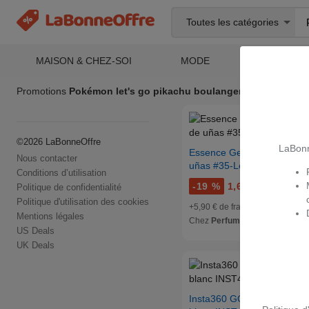
Toutes les catégories
MAISON & CHEZ-SOI
MODE
ELECTRO
Promotions
Pokémon let's go pikachu boulanger
©
2026
LaBonneOffre
LaBonn
Essence Gel Nail Polish es
Nous contacter
uñas #35-Let It Indi-Go 8 m
Conditions d’utilisation
-
19 %
1,61 €
1,99 €
Politique de confidentialité
Politique d'utilisation des cookies
+5,90 € de frais de port
Mentions légales
Chez
Perfumesclub.fr
US Deals
UK Deals
Insta360 GO 3S Caméra 1