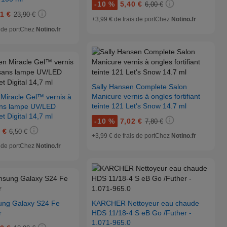
-
10 %
5,40 €
6,00 €
1 €
23,90 €
+3,99 € de frais de port
Chez
Notino.fr
 de port
Chez
Notino.fr
Sally Hansen Complete Salon
Manicure vernis à ongles fortifiant
 Miracle Gel™ vernis à
teinte 121 Let's Snow 14.7 ml
ans lampe UV/LED
et Digital 14,7 ml
-
10 %
7,02 €
7,80 €
 €
6,50 €
+3,99 € de frais de port
Chez
Notino.fr
 de port
Chez
Notino.fr
ng Galaxy S24 Fe
KARCHER Nettoyeur eau chaude
r
HDS 11/18-4 S eB Go /Futher -
1.071-965.0