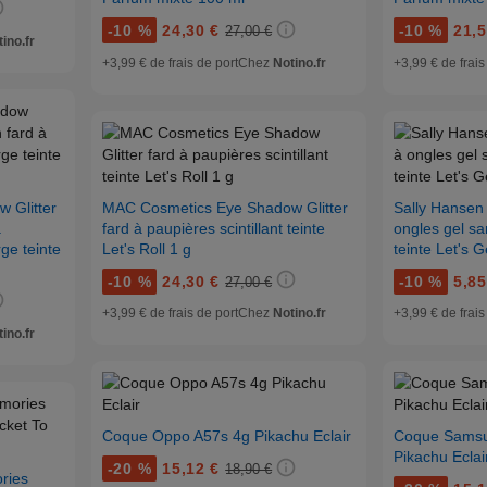
-
10 %
24,30 €
-
10 %
21,5
27,00 €
ino.fr
+3,99 € de frais de port
Chez
Notino.fr
+3,99 € de frais
 Glitter
MAC Cosmetics Eye Shadow Glitter
Sally Hansen
à
fard à paupières scintillant teinte
ongles gel s
rge teinte
Let's Roll 1 g
teinte Let's G
-
10 %
24,30 €
-
10 %
5,85
27,00 €
+3,99 € de frais de port
Chez
Notino.fr
+3,99 € de frais
ino.fr
Coque Oppo A57s 4g Pikachu Eclair
Coque Samsu
Pikachu Eclai
-
20 %
15,12 €
18,90 €
ries