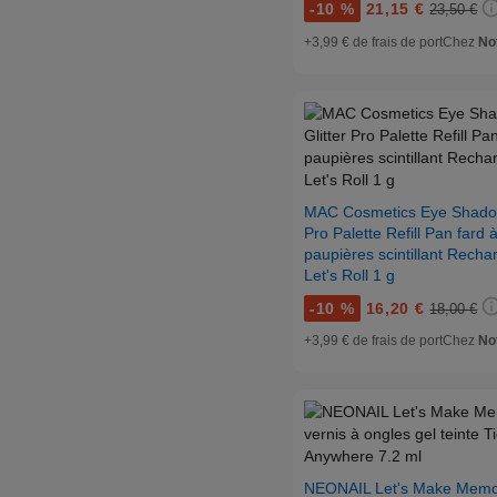
-
10 %
21,15 €
23,50 €
+3,99 € de frais de port
Chez
Not
MAC Cosmetics Eye Shadow
Pro Palette Refill Pan fard 
paupières scintillant Recha
Let's Roll 1 g
-
10 %
16,20 €
18,00 €
+3,99 € de frais de port
Chez
Not
NEONAIL Let's Make Memo