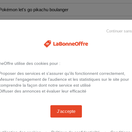
MÉNAGER
INFORMATIQUE
DIVERTISSEMENT
ÉLE
Continuer san
eOffre utilise des cookies pour :
malte de
Orly Lacquer vernis à ongles teinte
Martinelia L
l
Let´s Go Girls 11 ml
Wallet coffret
Proposer des services et s'assurer qu'ils fonctionnent correctement,
Mesurer l'engagement de l'audience et les statistiques sur le site pour
-
10 %
7,83 €
-
27 %
7,16
8,70 €
comprendre la façon dont notre service est utilisé
+3,99 € de frais de port
Chez
Notino.fr
+5,90 € de frais
Diffuser des annonces et évaluer leur efficacité
Chez
Perfumes
J'accepte
28 GB
Essence Rouge à lèvres brillant et
Bourjois 1 Se