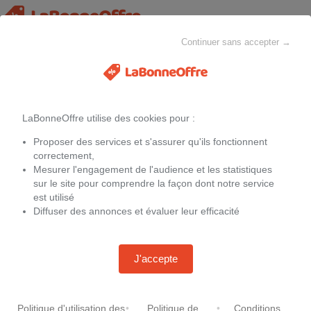
Continuer sans accepter →
Vêtements de maternité
MAISON & CHEZ-SOI
MODE
ELECTROMÉNAGER
LaBonneOffre utilise des cookies pour :
Filtres
Proposer des services et s'assurer qu'ils fonctionnent
Promotions sur
Vêtements de maternité
de la marque Supermom
correctement,
Mesurer l'engagement de l'audience et les statistiques
sur le site pour comprendre la façon dont notre service
Aucune offre
est utilisé
Diffuser des annonces et évaluer leur efficacité
J'accepte
Politique d'utilisation des
•
Politique de
•
Conditions